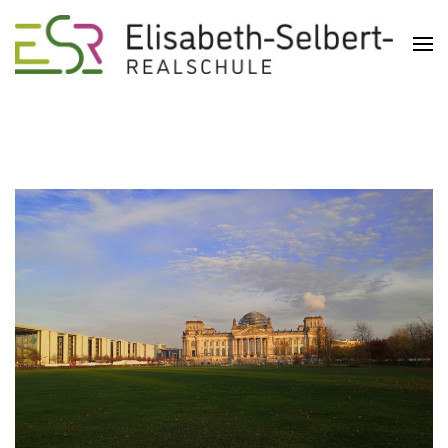
Realschule in der Pliensauvorstadt
Elisabeth-Selbert-Realschule
Esslingen