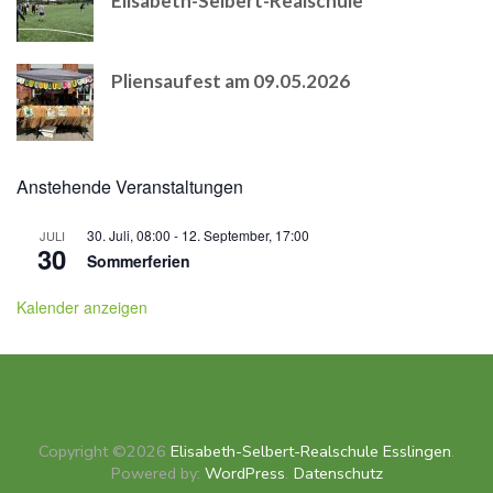
Elisabeth-Selbert-Realschule
Pliensaufest am 09.05.2026
Anstehende Veranstaltungen
30. Juli, 08:00
-
12. September, 17:00
JULI
30
Sommerferien
Kalender anzeigen
Copyright ©2026
Elisabeth-Selbert-Realschule Esslingen
.
Powered by:
WordPress
.
Datenschutz