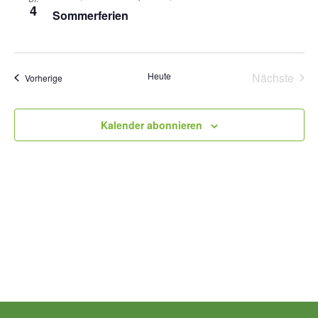
Naviga
4
Sommerferien
Heute
Nächste
Veranstaltungen
Vorherige
Veransta
Kalender abonnieren