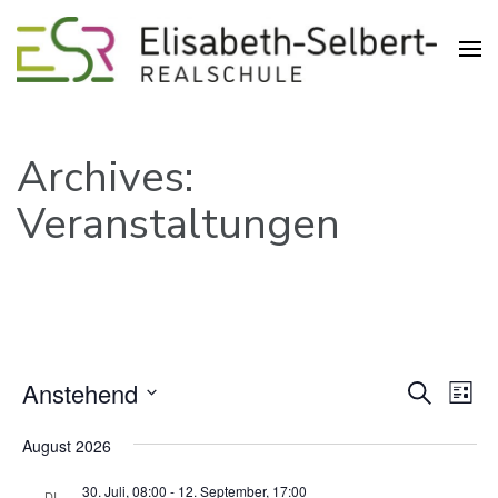
Realschule in der Pliensauvorstadt
Elisabeth-Selbert-Realschule
Esslingen
Archives:
Veranstaltungen
Verans
Anstehend
Ver
Suche
Liste
Suche
Ans
Datum
und
August 2026
Nav
wählen.
Ansich
30. Juli, 08:00
-
12. September, 17:00
DI.