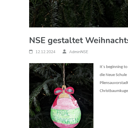
NSE gestaltet Weihnach
12.12.2024
AdminNSE
It´s beginning to
die Neue Schule
Pliensauvorstad
Christbaumkugel