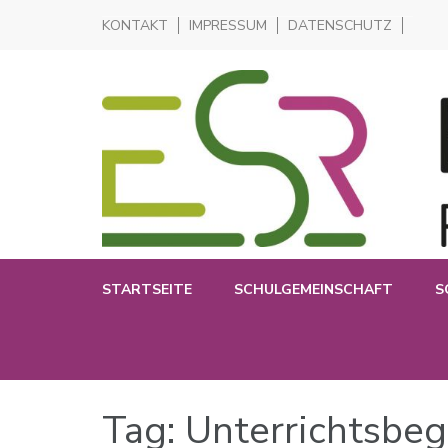
KONTAKT
IMPRESSUM
DATENSCHUTZ
Realschule in der Pliensauvorstadt
Elisabeth-Selbert-Realschul
STARTSEITE
SCHULGEMEINSCHAFT
S
Tag: Unterrichtsbeg