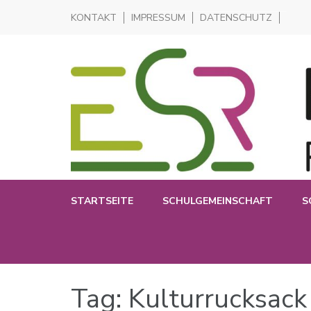
KONTAKT
IMPRESSUM
DATENSCHUTZ
Realschule in der Pliensauvorstadt
Elisabeth-Selbert-Realschul
STARTSEITE
SCHULGEMEINSCHAFT
S
Tag: Kulturrucksack