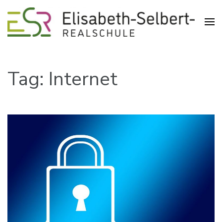
Realschule in der Pliensauvorstadt
Elisabeth-Selbert-Realschule
Esslingen
Tag: Internet