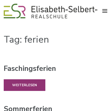
Realschule in der Pliensauvorstadt
Elisabeth-Selbert-Realschule
Esslingen
Tag: ferien
Faschingsferien
WEITERLESEN
Sommerferien