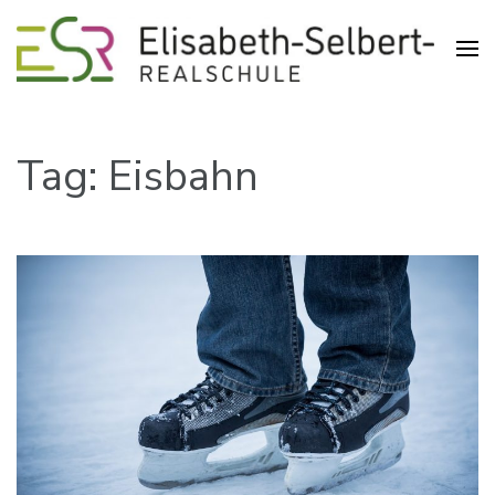
Realschule in der Pliensauvorstadt
Elisabeth-Selbert-Realschule
Esslingen
Tag: Eisbahn