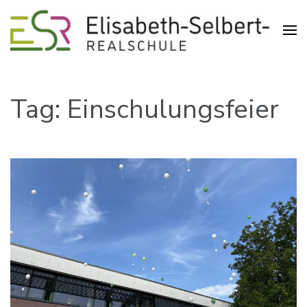
Realschule in der Pliensauvorstadt
Elisabeth-Selbert-Realschule
Esslingen
Tag: Einschulungsfeier