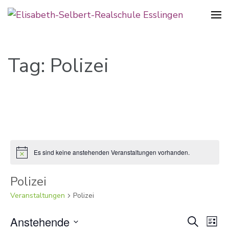
Realschule in der Pliensauvorstadt
Elisabeth-Selbert-Realschule
Esslingen
Tag: Polizei
Es sind keine anstehenden Veranstaltungen vorhanden.
Hinweis
Polizei
Veranstaltungen
Polizei
Verans
Anstehende
Ver
Suche
Liste