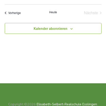
Suche
Ans
Datum
und
Nav
wählen.
Heute
Nächste
Veranstaltungen
Vorherige
Ansich
Veransta
Naviga
Kalender abonnieren
Copyright ©2026
Elisabeth-Selbert-Realschule Esslingen
.