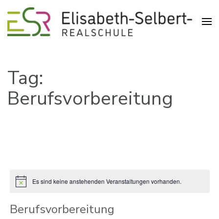
Realschule in der Pliensauvorstadt
Elisabeth-Selbert-Realschule
Esslingen
Tag:
Berufsvorbereitung
Es sind keine anstehenden Veranstaltungen vorhanden.
Hinweis
Berufsvorbereitung