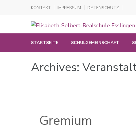
KONTAKT
IMPRESSUM
DATENSCHUTZ
Realschule in der Pliensauvorstadt
Elisabeth-Selbert-Realschul
STARTSEITE
SCHULGEMEINSCHAFT
S
Archives: Veransta
Gremium