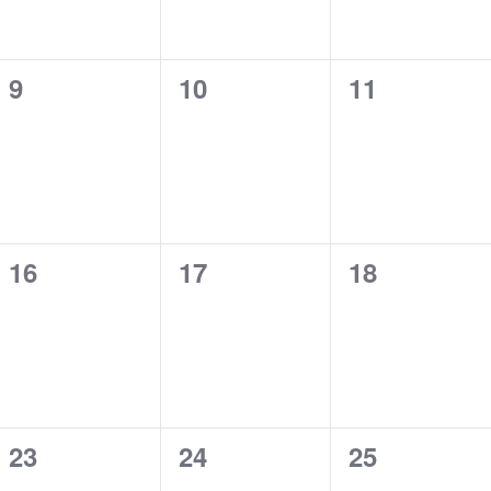
0
0
0
9
10
11
gen,
Veranstaltungen,
Veranstaltungen,
Veranstalt
0
0
0
16
17
18
gen,
Veranstaltungen,
Veranstaltungen,
Veranstalt
0
0
0
23
24
25