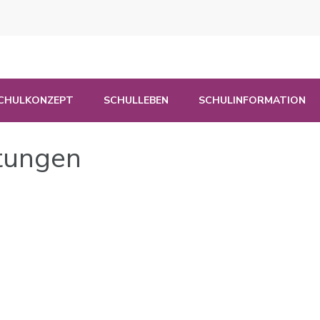
e Esslingen
CHULKONZEPT
SCHULLEBEN
SCHULINFORMATION
ltungen