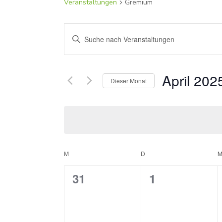
Veranstaltungen
Gremium
Veranstaltungen
Bitte
Suche
Schlüsselwort
und
eingeben.
Ansichten,
April 202
Suche
Dieser Monat
Navigation
nach
Datum
Veranstaltungen
wählen.
Schlüsselwort.
Kalender
M
MONTAG
D
DIENSTAG
von
0
0
31
1
Veranstaltungen
Veranstaltungen,
Veranstaltun