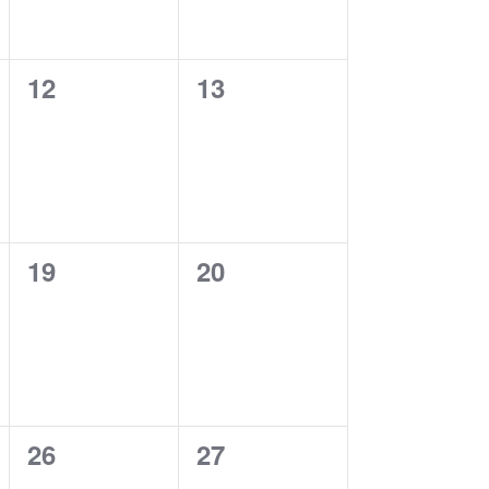
0
0
12
13
ungen,
Veranstaltungen,
Veranstaltungen,
0
0
19
20
ungen,
Veranstaltungen,
Veranstaltungen,
0
0
26
27