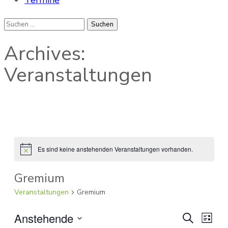
Termine
Suchen
nach:
Archives:
Veranstaltungen
Es sind keine anstehenden Veranstaltungen vorhanden.
Hinweis
Gremium
Veranstaltungen
Gremium
Veranst
Anstehende
Vera
Suche
Liste