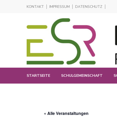
KONTAKT
IMPRESSUM
DATENSCHUTZ
Realschule in der Pliensauvorstadt
Elisabeth-Selbert-Realschul
STARTSEITE
SCHULGEMEINSCHAFT
S
« Alle Veranstaltungen