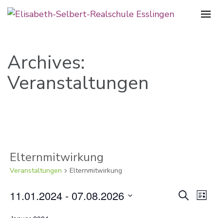
Realschule in der Pliensauvorstadt
Elisabeth-Selbert-Realschule
Esslingen
Archives:
Veranstaltungen
Elternmitwirkung
Veranstaltungen
Elternmitwirkung
Verans
11.01.2024
 - 
07.08.2026
Ver
Suche
Liste
Suche
Ans
Datum