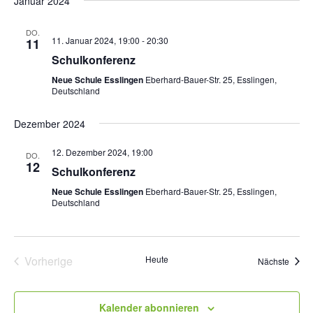
und
Januar 2024
Nav
wählen.
Ansich
DO.
Naviga
11. Januar 2024, 19:00
-
20:30
11
Schulkonferenz
Neue Schule Esslingen
Eberhard-Bauer-Str. 25, Esslingen,
Deutschland
Dezember 2024
12. Dezember 2024, 19:00
DO.
12
Schulkonferenz
Neue Schule Esslingen
Eberhard-Bauer-Str. 25, Esslingen,
Deutschland
Vorherige
Heute
Veran
Nächste
Veranstaltungen
Kalender abonnieren